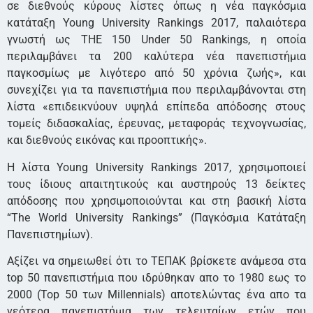
σε διεθνούς κύρους λίστες όπως η νέα παγκόσμια
κατάταξη Young University Rankings 2017, παλαιότερα
γνωστή ως THE 150 Under 50 Rankings, η οποία
περιλαμβάνει τα 200 καλύτερα νέα πανεπιστήμια
παγκοσμίως με λιγότερο από 50 χρόνια ζωής», και
συνεχίζει για τα πανεπιστήμια που περιλαμβάνονται στη
λίστα «επιδεικνύουν υψηλά επίπεδα απόδοσης στους
τομείς διδασκαλίας, έρευνας, μεταφοράς τεχνογνωσίας,
και διεθνούς εικόνας και προοπτικής».
Η λίστα Young University Rankings 2017, χρησιμοποιεί
τους ίδιους απαιτητικούς και αυστηρούς 13 δείκτες
απόδοσης που χρησιμοποιούνται και στη βασική λίστα
“The World University Rankings” (Παγκόσμια Κατάταξη
Πανεπιστημίων).
Αξίζει να σημειωθεί ότι το ΤΕΠΑΚ βρίσκετε ανάμεσα στα
top 50 πανεπιστήμια που ιδρύθηκαν απο το 1980 εως το
2000 (Top 50 των Millennials) αποτελώντας ένα απο τα
νεότερα πανεπιστήμια των τελευταίων ετών που