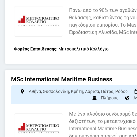
Πάνω από το 90% των αγαθών
θαλάσσης, καθιστώντας τη ναυ
παγκόσμιου εμπορίου. Το Mast
Εφοδιαστική Αλυσίδα, MSc Inter
Φορέας Εκπαίδευσης:
Μητροπολιτικό Κολλέγιο
MSc International Maritime Business
Αθήνα
,
Θεσσαλονίκη
,
Κρήτη
,
Λάρισα
,
Πάτρα
,
Ρόδος
Πλήρους
Α
Με ένα πλούσιο συνδυασμό θ
δεξιοτήτων, το μεταπτυχιακό 
International Maritime Busines
δημιουργήσει αποφοίτους καλ