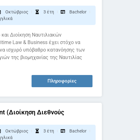
Οκτώβριος
3 έτη
Bachelor
γγλικά
ο και Διοίκηση Ναυτιλιακών
itime Law & Business έχει στόχο να
ένα ισχυρό υπόβαθρο κατανόησης των
γιών της βιομηχανίας της Ναυτιλίας
Πληροφορίες
ent (Διοίκηση Διεθνούς
Οκτώβριος
3 έτη
Bachelor
γγλικά