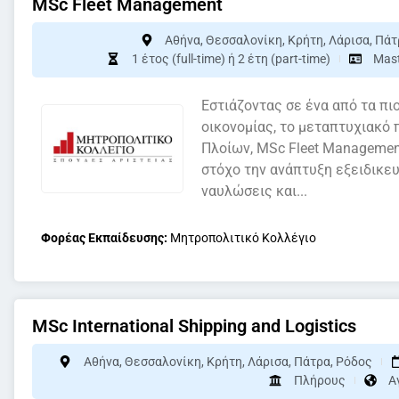
MSc Fleet Management
Αθήνα
,
Θεσσαλονίκη
,
Κρήτη
,
Λάρισα
,
Πάτ
1 έτος (full-time) ή 2 έτη (part-time)
Mas
Εστιάζοντας σε ένα από τα πι
οικονομίας, το μεταπτυχιακό
Πλοίων, MSc Fleet Management
στόχο την ανάπτυξη εξειδικε
ναυλώσεις και...
Φορέας Εκπαίδευσης:
Μητροπολιτικό Κολλέγιο
MSc International Shipping and Logistics
Αθήνα
,
Θεσσαλονίκη
,
Κρήτη
,
Λάρισα
,
Πάτρα
,
Ρόδος
Πλήρους
Α