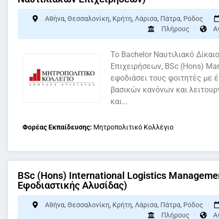
Αθήνα
,
Θεσσαλονίκη
,
Κρήτη
,
Λάρισα
,
Πάτρα
,
Ρόδος
Πλήρους
Α
Το Bachelor Ναυτιλιακό Δίκαι
Επιχειρήσεων, BSc (Hons) Mar
εφοδιάσει τους φοιτητές με 
βασικών κανόνων και λειτουρ
και...
Φορέας Εκπαίδευσης:
Μητροπολιτικό Κολλέγιο
BSc (Hons) International Logistics Managem
Εφοδιαστικής Αλυσίδας)
Αθήνα
,
Θεσσαλονίκη
,
Κρήτη
,
Λάρισα
,
Πάτρα
,
Ρόδος
Πλήρους
Α