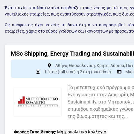
Ένα πτυχίο στα Ναυτιλιακά εφοδιάζει τους νέους με τέτοιες 
ναυτιλιακές εταιρείες, πώς αναπτύσσουν στρατηγικές, πώς διοικο
Ως απόφοιτος έχει κανείς τη δυνατότητα να απορροφηθεί τόσ
εταιρείες, χάρις στο εύρος γνώσεων και ικανοτήτων με προσανατ
MSc Shipping, Energy Trading and Sustainabili
Αθήνα
,
Θεσσαλονίκη
,
Κρήτη
,
Λάρισα
,
Πάτ
1 έτος (full-time) ή 2 έτη (part-time)
Mas
Το μεταπτυχιακό πρόγραμμα σ
Ενέργειας και την Αειφορία, M
Sustainability, στο Μητροπολ
επιπέδου ακαδημαϊκές γνώσει
της βιωσιμότητας και της...
Φορέας Εκπαίδευσης:
Μητροπολιτικό Κολλέγιο