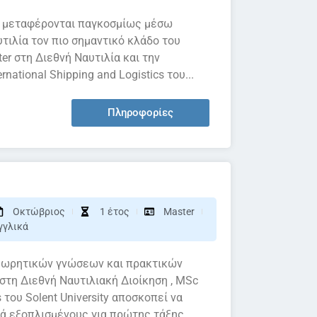
 μεταφέρονται παγκοσμίως μέσω
τιλία τον πιο σημαντικό κλάδο του
er στη Διεθνή Ναυτιλία και την
national Shipping and Logistics του...
Πληροφορίες
Οκτώβριος
1 έτος
Master
γγλικά
εωρητικών γνώσεων και πρακτικών
στη Διεθνή Ναυτιλιακή Διοίκηση , MSc
s του Solent University αποσκοπεί να
ά εξοπλισμένους για πρώτης τάξης