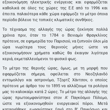
εξοικονόμηση ηλεκτρικής ενέργειας και εφαρμόζεται
καθολικά σε όλες τις χώρες της Ε.Ε από το 1996 και
έπειτα. παλαιότερα κάθε χώρα εφάρμοζε το μέτρο όποια
περίοδο βόλευε τις τοπικές κλιματικές συνθήκες.
Το τέχνασμα της αλλαγής της ώρας ξεκίνησε πολλά
χρόνια πριν, όταν το 1784 ο Βενιαμίν Φραγκλίνος
πρότεινε, σε εφημερίδα του Παρισιού, να ξυπνούν όλοι μία
ώρα νωρίτερα τους θερινούς μήνες ώστε να
εξοικονομήσουν χρήματα καθώς θα έκαιγαν λιγότερα
κεριά, εκμεταλλευόμενοι το φυσικό φως.
Το μέτρο της θερινής ώρας, όμως, με τη μορφή που
εφαρμόζεται σήμερα, οφείλεται στο Νεοζηλανδό
εντομολόγο και αστρονόμο, Τζορτζ Χάντσον, ο οποίος
πρότεινε με άρθρο του το 1895 να αλλάζουμε τα ρολόγια
μας το καλοκαίρι κατά 2 ώρες. Το μέτρο της αλλαγής της
ώρας πρωτοεμφανίστηκε στον Α’ Παγκόσμιο Πόλεμο,
ώστε να εξοικονομηθούν ενεργειακοί πόροι. Μετά
καταργήθηκε, εμφανίστηκε ξανά στο Β’ Παγκόσμιο και