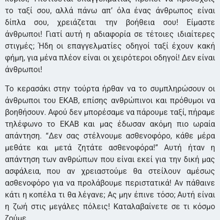
το ταξί σου, αλλά πάνω απ’ όλα ένας άνθρωπος είναι
δίπλα σου, χρειάζεται την βοήθεια σου! Είμαστε
άνθρωποι! Γιατί αυτή η αδιαφορία σε τέτοιες ιδιαίτερες
στιγμές; Ήδη οι επαγγελματίες οδηγοί ταξί έχουν κακή
φήμη, για μένα πλέον είναι οι χειρότεροι οδηγοί! Δεν είναι
άνθρωποι!
Το κερασάκι στην τούρτα ήρθαν να το συμπληρώσουν οι
άνθρωποι του ΕΚΑΒ, επίσης ανθρώπινοι και πρόθυμοι να
βοηθήσουν. Αφού δεν μπορέσαμε να πάρουμε ταξί, πήραμε
τηλέφωνο το ΕΚΑΒ και μας έδωσαν ακόμη πιο ωραία
απάντηση. “Δεν σας στέλνουμε ασθενοφόρο, κάθε μέρα
μεθάτε και μετά ζητάτε ασθενοφόρα!” Αυτή ήταν η
απάντηση των ανθρώπων που είναι εκεί για την δική μας
ασφάλεια, που αν χρειαστούμε θα στείλουν αμέσως
ασθενοφόρο για να προλάβουμε περιστατικά! Αν πάθαινε
κάτι η κοπέλα τι θα λέγανε; Ας μην έπινε τόσο; Αυτή είναι
η ζωή στις μεγάλες πόλεις! Καταλαβαίνετε σε τι κόσμο
ζούμε.