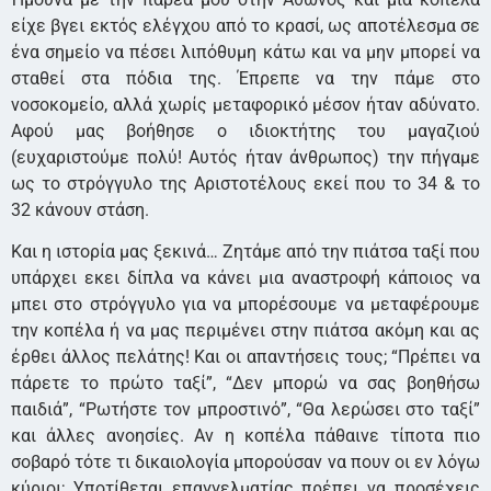
είχε βγει εκτός ελέγχου από το κρασί, ως αποτέλεσμα σε
ένα σημείο να πέσει λιπόθυμη κάτω και να μην μπορεί να
σταθεί στα πόδια της. Έπρεπε να την πάμε στο
νοσοκομείο, αλλά χωρίς μεταφορικό μέσον ήταν αδύνατο.
Αφού μας βοήθησε ο ιδιοκτήτης του μαγαζιού
(ευχαριστούμε πολύ! Αυτός ήταν άνθρωπος) την πήγαμε
ως το στρόγγυλο της Αριστοτέλους εκεί που το 34 & το
32 κάνουν στάση.
Και η ιστορία μας ξεκινά… Ζητάμε από την πιάτσα ταξί που
υπάρχει εκει δίπλα να κάνει μια αναστροφή κάποιος να
μπει στο στρόγγυλο για να μπορέσουμε να μεταφέρουμε
την κοπέλα ή να μας περιμένει στην πιάτσα ακόμη και ας
έρθει άλλος πελάτης! Και οι απαντήσεις τους; “Πρέπει να
πάρετε το πρώτο ταξί”, “Δεν μπορώ να σας βοηθήσω
παιδιά”, “Ρωτήστε τον μπροστινό”, “Θα λερώσει στο ταξί”
και άλλες ανοησίες. Αν η κοπέλα πάθαινε τίποτα πιο
σοβαρό τότε τι δικαιολογία μπορούσαν να πουν οι εν λόγω
κύριοι; Υποτίθεται επαγγελματίας πρέπει να προσέχεις