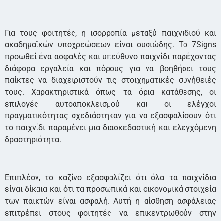
Για τους φοιτητές, η ισορροπία μεταξύ παιχνιδιού και
ακαδημαϊκών υποχρεώσεων είναι ουσιώδης. Το 7Signs
προωθεί ένα ασφαλές και υπεύθυνο παιχνίδι παρέχοντας
διάφορα εργαλεία και πόρους για να βοηθήσει τους
παίκτες να διαχειριστούν τις στοιχηματικές συνήθειές
τους. Χαρακτηριστικά όπως τα όρια κατάθεσης, οι
επιλογές αυτοαποκλεισμού και οι ελέγχοι
πραγματικότητας σχεδιάστηκαν για να εξασφαλίσουν ότι
το παιχνίδι παραμένει μια διασκεδαστική και ελεγχόμενη
δραστηριότητα.
Επιπλέον, το καζίνο εξασφαλίζει ότι όλα τα παιχνίδια
είναι δίκαια και ότι τα προσωπικά και οικονομικά στοιχεία
των παικτών είναι ασφαλή. Αυτή η αίσθηση ασφάλειας
επιτρέπει στους φοιτητές να επικεντρωθούν στην