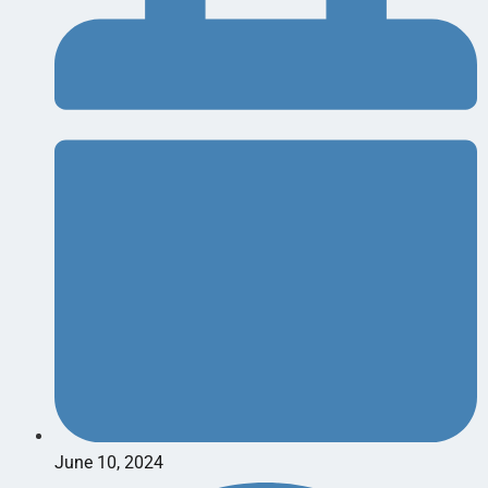
June 10, 2024