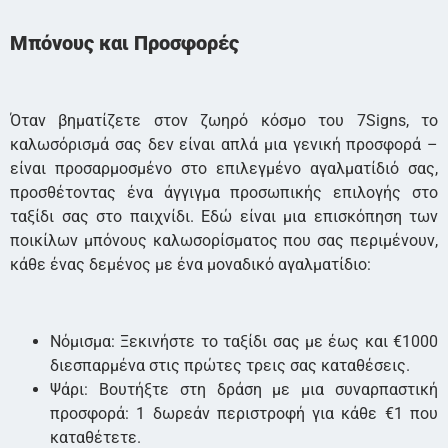
Μπόνους και Προσφορές
Όταν βηματίζετε στον ζωηρό κόσμο του 7Signs, το
καλωσόρισμά σας δεν είναι απλά μια γενική προσφορά –
είναι προσαρμοσμένο στο επιλεγμένο αγαλματίδιό σας,
προσθέτοντας ένα άγγιγμα προσωπικής επιλογής στο
ταξίδι σας στο παιχνίδι. Εδώ είναι μια επισκόπηση των
ποικίλων μπόνους καλωσορίσματος που σας περιμένουν,
κάθε ένας δεμένος με ένα μοναδικό αγαλματίδιο:
Νόμισμα: Ξεκινήστε το ταξίδι σας με έως και €1000
διεσπαρμένα στις πρώτες τρεις σας καταθέσεις.
Ψάρι: Βουτήξτε στη δράση με μια συναρπαστική
προσφορά: 1 δωρεάν περιστροφή για κάθε €1 που
καταθέτετε.