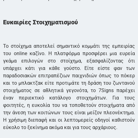
Ευκαιρίες Στοιχηματισμού
Το στοίχημα αποτελεί σημαντικό κομμάτι της εμπειρίας
του online καζίνο. Η πλατφόρμα προσφέρει μια ευρεία
γκάμα επιλογών στο στοίχημα, εξασφαλίζοντας ότι
υπάρχει κάτι για κάθε γούστο. Είτε είστε φαν των
παραδοσιακών επιτραπέζιων παιχνιδιών όπως το πόκερ
και το μπλακτζακ είτε προτιμάτε τη δράση του ζωντανού
στοιχήματος σε αθλητικά γεγονότα, το 7Signs παρέχει
έναν περιεκτικό κατάλογο στοιχημάτων. Για τους
φοιτητές, η ευκολία του να τοποθετούν στοιχήματα από
την άνεση των κοιτώνων τους είναι μείζον πλεονέκτημα.
Η χρήσιμη διεπαφή και οι λεπτομερείς οδηγοί καθιστούν
εύκολο το ξεκίνημα ακόμα και για τους αρχάριους.