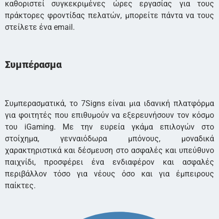
καθοριστεί συγκεκριμένες ώρες εργασίας για τους
πράκτορες φροντίδας πελατών, μπορείτε πάντα να τους
στείλετε ένα email.
Συμπέρασμα
Συμπερασματικά, το 7Signs είναι μια ιδανική πλατφόρμα
για φοιτητές που επιθυμούν να εξερευνήσουν τον κόσμο
του iGaming. Με την ευρεία γκάμα επιλογών στο
στοίχημα, γενναιόδωρα μπόνους, μοναδικά
χαρακτηριστικά και δέσμευση στο ασφαλές και υπεύθυνο
παιχνίδι, προσφέρει ένα ενδιαφέρον και ασφαλές
περιβάλλον τόσο για νέους όσο και για έμπειρους
παίκτες.